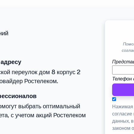
ний
Помо
согла
 адресу
Представ
кой переулок дом 8 корпус 2
Телефон 
овайдер Ростелеком.
фессионалов
омогут выбрать оптимальный
Нажимая 
согласие
та, с учетом акций Ростелеком
данных, 
законом 