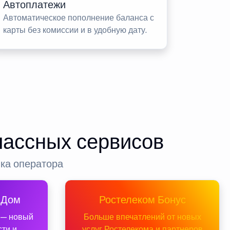
Автоплатежи
Автоматическое пополнение баланса с
карты без комиссии и в удобную дату.
лассных сервисов
нка оператора
 Дом
Ростелеком Бонус
 — новый
Больше впечатлений от новых
сти и
услуг Ростелекома и партнеров