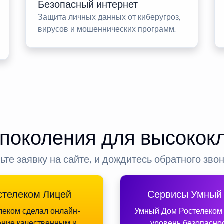
Безопасный интернет
Защита личных данных от киберугроз,
вирусов и мошеннических программ.
 поколения для высокок
ьте заявку на сайте, и дождитесь обратного зво
стелеком Лицей
Сервисы Умный
леком сделал онлайн-
Умный Дом Ростелеком
ение качественным и
уровень безопасно