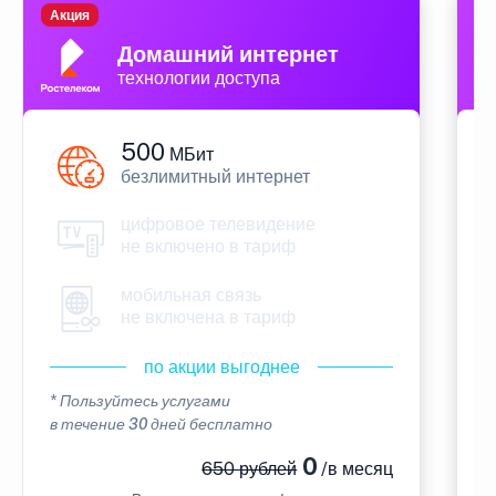
Акция
П
Домашний интернет
технологии доступа
500
МБит
безлимитный интернет
цифровое телевидение
не включено в тариф
мобильная связь
не включена в тариф
по акции выгоднее
* Пользуйтесь услугами
*
в течение 30 дней бесплатно
в
0
650 рублей
/в месяц