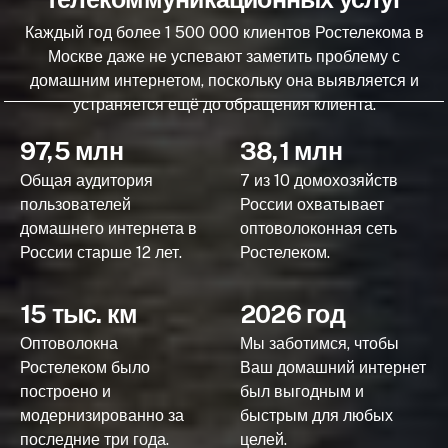
Каждый год более 1 500 000 клиентов Ростелекома в
Москве даже не успевают заметить проблему с
домашним интернетом, поскольку она выявляется и
устраняется ещё до обращения клиента.
97,5 млн
38,1 млн
Общая аудитория
7 из 10 домохозяйств
пользователей
России охватывает
домашнего интернета в
оптоволоконная сеть
России старше 12 лет.
Ростелеком.
15 тыс. км
2026 год
Оптоволокна
Мы заботимся, чтобы
Ростелеком было
Ваш домашний интернет
построено и
был выгодным и
модернизированно за
быстрым для любых
последние три года.
целей.