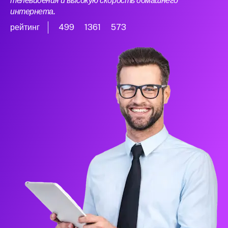
телевидения и высокую скорость домашнего
интернета.
рейтинг
499
1361
573