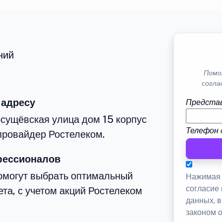
ний
Помо
согла
 адресу
Представ
сущёвская улица дом 15 корпус
Телефон 
провайдер Ростелеком.
фессионалов
омогут выбрать оптимальный
Нажимая 
согласие
та, с учетом акций Ростелеком
данных, 
законом 