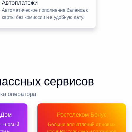
Автоплатежи
Автоматическое пополнение баланса с
карты без комиссии и в удобную дату.
лассных сервисов
нка оператора
 Дом
Ростелеком Бонус
 — новый
Больше впечатлений от новых
сти и
услуг Ростелекома и партнеров