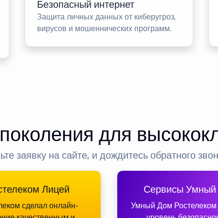
Безопасный интернет
Защита личных данных от киберугроз,
вирусов и мошеннических программ.
 поколения для высокок
ьте заявку на сайте, и дождитесь обратного зво
стелеком Лицей
Сервисы Умный
леком сделал онлайн-
Умный Дом Ростелеком
ение качественным и
уровень безопасно