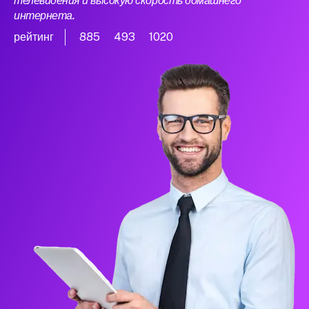
телевидения и высокую скорость домашнего
интернета.
рейтинг
885
493
1020