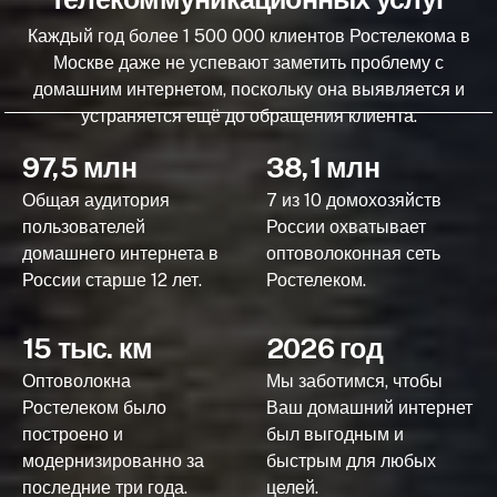
Каждый год более 1 500 000 клиентов Ростелекома в
Москве даже не успевают заметить проблему с
домашним интернетом, поскольку она выявляется и
устраняется ещё до обращения клиента.
97,5 млн
38,1 млн
Общая аудитория
7 из 10 домохозяйств
пользователей
России охватывает
домашнего интернета в
оптоволоконная сеть
России старше 12 лет.
Ростелеком.
15 тыс. км
2026 год
Оптоволокна
Мы заботимся, чтобы
Ростелеком было
Ваш домашний интернет
построено и
был выгодным и
модернизированно за
быстрым для любых
последние три года.
целей.