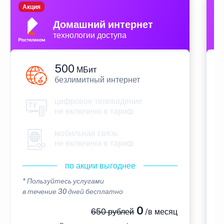
Акция
П
Домашний интернет
технологии доступа
500
МБит
безлимитный интернет
цифровое телевидение
не включено в тариф
мобильная связь
не включена в тариф
по акции выгоднее
* Пользуйтесь услугами
*
в течение 30 дней бесплатно
в
0
650 рублей
/в месяц