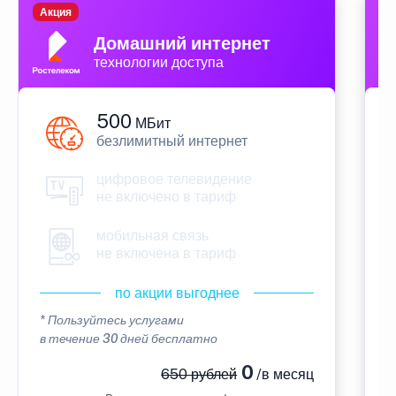
Акция
П
Домашний интернет
технологии доступа
500
МБит
безлимитный интернет
цифровое телевидение
не включено в тариф
мобильная связь
не включена в тариф
по акции выгоднее
* Пользуйтесь услугами
*
в течение 30 дней бесплатно
в
0
650 рублей
/в месяц