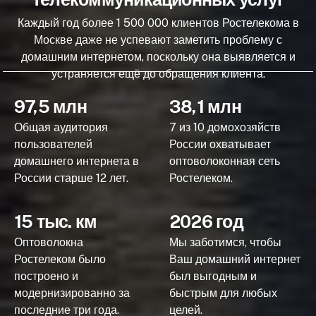
Каждый год более 1 500 000 клиентов Ростелекома в
Москве даже не успевают заметить проблему с
домашним интернетом, поскольку она выявляется и
устраняется ещё до обращения клиента.
97,5 млн
38,1 млн
Общая аудитория
7 из 10 домохозяйств
пользователей
России охватывает
домашнего интернета в
оптоволоконная сеть
России старше 12 лет.
Ростелеком.
15 тыс. км
2026 год
Оптоволокна
Мы заботимся, чтобы
Ростелеком было
Ваш домашний интернет
построено и
был выгодным и
модернизированно за
быстрым для любых
последние три года.
целей.