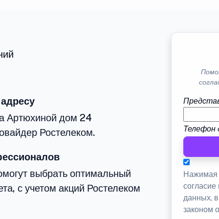
ний
Помо
согла
 адресу
Представ
ца Артюхиной дом 24
Телефон 
овайдер Ростелеком.
фессионалов
омогут выбрать оптимальный
Нажимая 
согласие
та, с учетом акций Ростелеком
данных, 
законом 