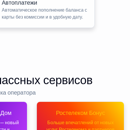
Автоплатежи
Автоматическое пополнение баланса с
карты без комиссии и в удобную дату.
лассных сервисов
нка оператора
 Дом
Ростелеком Бонус
 — новый
Больше впечатлений от новых
сти и
услуг Ростелекома и партнеров