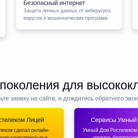
Безопасный интернет
Защита личных данных от киберугроз,
вирусов и мошеннических программ.
 поколения для высокок
ьте заявку на сайте, и дождитесь обратного зво
стелеком Лицей
Сервисы Умный
леком сделал онлайн-
Умный Дом Ростелеком
ение качественным и
уровень безопасно