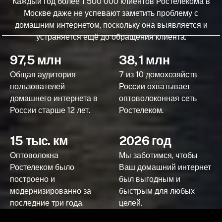
Каждый год более 1 500 000 клиентов Ростелекома в
Москве даже не успевают заметить проблему с
домашним интернетом, поскольку она выявляется и
устраняется ещё до обращения клиента.
97,5 млн
38,1 млн
Общая аудитория
7 из 10 домохозяйств
пользователей
России охватывает
домашнего интернета в
оптоволоконная сеть
России старше 12 лет.
Ростелеком.
15 тыс. км
2026 год
Оптоволокна
Мы заботимся, чтобы
Ростелеком было
Ваш домашний интернет
построено и
был выгодным и
модернизированно за
быстрым для любых
последние три года.
целей.