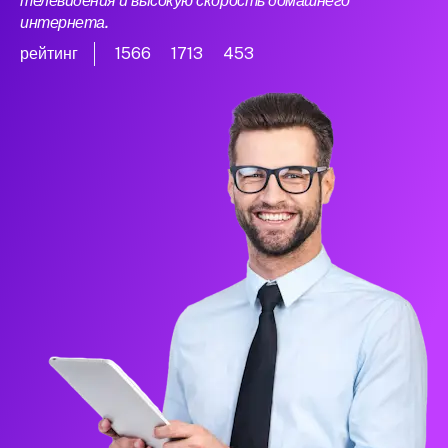
телевидения и высокую скорость домашнего
интернета.
рейтинг
1566
1713
453