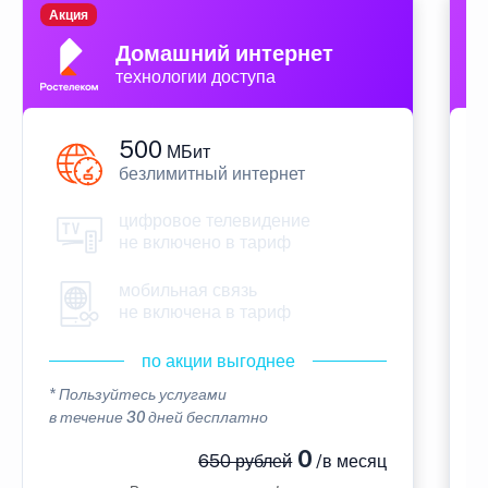
Акция
П
Домашний интернет
технологии доступа
500
МБит
безлимитный интернет
цифровое телевидение
не включено в тариф
мобильная связь
не включена в тариф
по акции выгоднее
* Пользуйтесь услугами
*
в течение 30 дней бесплатно
в
0
650 рублей
/в месяц