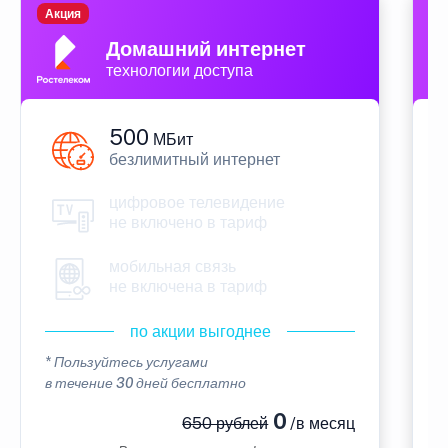
Акция
П
Домашний интернет
технологии доступа
500
МБит
безлимитный интернет
цифровое телевидение
не включено в тариф
мобильная связь
не включена в тариф
по акции выгоднее
* Пользуйтесь услугами
*
в течение 30 дней бесплатно
в
0
650 рублей
/в месяц