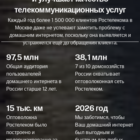
телекоммуникационных услуг
Каждый год более 1 500 000 клиентов Ростелекома в
Москве даже не успевают заметить проблему с
домашним интернетом, поскольку она выявляется и
устраняется ещё до обращения клиента.
97,5 млн
38,1 млн
Общая аудитория
7 из 10 домохозяйств
пользователей
России охватывает
домашнего интернета в
оптоволоконная сеть
России старше 12 лет.
Ростелеком.
15 тыс. км
2026 год
Оптоволокна
Мы заботимся, чтобы
Ростелеком было
Ваш домашний интернет
построено и
был выгодным и
модернизированно за
быстрым для любых