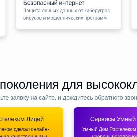
Безопасный интернет
Защита личных данных от киберугроз,
вирусов и мошеннических программ.
 поколения для высокок
ьте заявку на сайте, и дождитесь обратного зво
стелеком Лицей
Сервисы Умный
леком сделал онлайн-
Умный Дом Ростелеком
ение качественным и
уровень безопасно