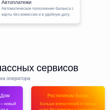
Автоплатежи
Автоматическое пополнение баланса с
карты без комиссии и в удобную дату.
лассных сервисов
нка оператора
 Дом
Ростелеком Бонус
 — новый
Больше впечатлений от новых
сти и
услуг Ростелекома и партнеров