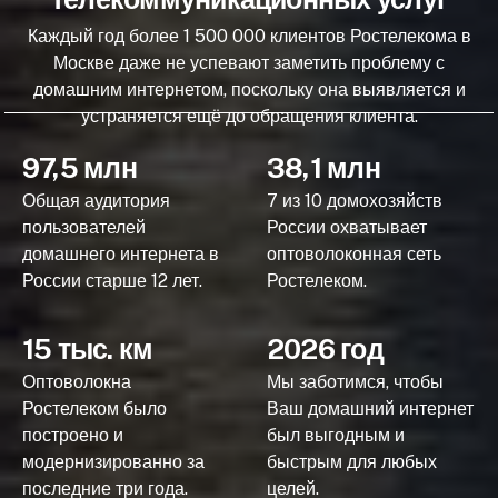
Каждый год более 1 500 000 клиентов Ростелекома в
Москве даже не успевают заметить проблему с
домашним интернетом, поскольку она выявляется и
устраняется ещё до обращения клиента.
97,5 млн
38,1 млн
Общая аудитория
7 из 10 домохозяйств
пользователей
России охватывает
домашнего интернета в
оптоволоконная сеть
России старше 12 лет.
Ростелеком.
15 тыс. км
2026 год
Оптоволокна
Мы заботимся, чтобы
Ростелеком было
Ваш домашний интернет
построено и
был выгодным и
модернизированно за
быстрым для любых
последние три года.
целей.