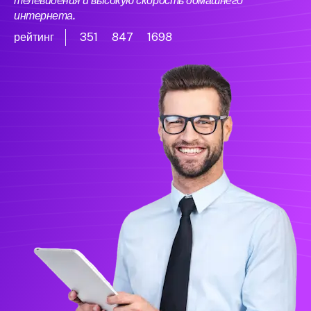
телевидения и высокую скорость домашнего
интернета.
рейтинг
351
847
1698