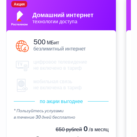
Акция
П
Домашний интернет
технологии доступа
500
МБит
безлимитный интернет
цифровое телевидение
не включено в тариф
мобильная связь
не включена в тариф
по акции выгоднее
* Пользуйтесь услугами
*
в течение 30 дней бесплатно
в
0
650 рублей
/в месяц