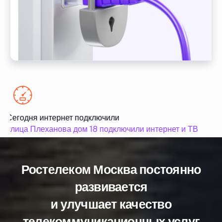
Сегодня интернет подключили
Се
улица Плеханова дом 18 подключили интернет и ТВ
ул
Ростелеком Москва постоянно
развивается
и улучшает качество
телекоммуникационных услуг