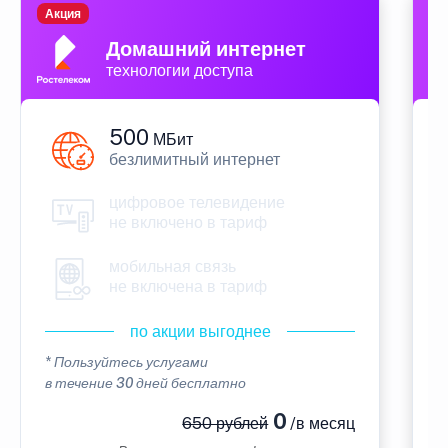
Акция
П
Домашний интернет
технологии доступа
500
МБит
безлимитный интернет
цифровое телевидение
не включено в тариф
мобильная связь
не включена в тариф
по акции выгоднее
* Пользуйтесь услугами
*
в течение 30 дней бесплатно
в
0
650 рублей
/в месяц