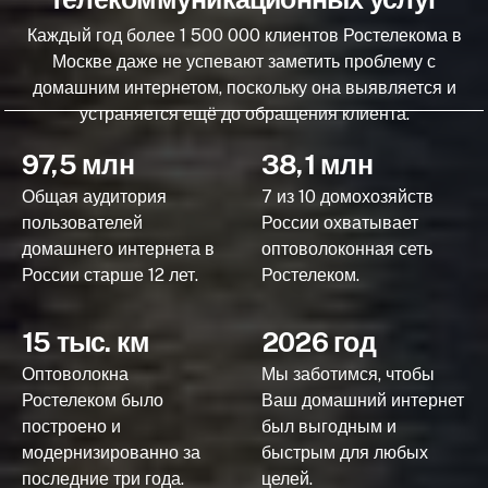
Каждый год более 1 500 000 клиентов Ростелекома в
Москве даже не успевают заметить проблему с
домашним интернетом, поскольку она выявляется и
устраняется ещё до обращения клиента.
97,5 млн
38,1 млн
Общая аудитория
7 из 10 домохозяйств
пользователей
России охватывает
домашнего интернета в
оптоволоконная сеть
России старше 12 лет.
Ростелеком.
15 тыс. км
2026 год
Оптоволокна
Мы заботимся, чтобы
Ростелеком было
Ваш домашний интернет
построено и
был выгодным и
модернизированно за
быстрым для любых
последние три года.
целей.