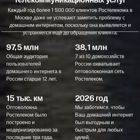
Каждый год более 1 500 000 клиентов Ростелекома в
Москве даже не успевают заметить проблему с
домашним интернетом, поскольку она выявляется и
устраняется ещё до обращения клиента.
97,5 млн
38,1 млн
Общая аудитория
7 из 10 домохозяйств
пользователей
России охватывает
домашнего интернета в
оптоволоконная сеть
России старше 12 лет.
Ростелеком.
15 тыс. км
2026 год
Оптоволокна
Мы заботимся, чтобы
Ростелеком было
Ваш домашний интернет
построено и
был выгодным и
модернизированно за
быстрым для любых
последние три года.
целей.