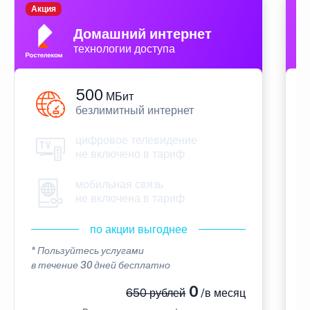
Акция
П
Домашний интернет
технологии доступа
500
МБит
безлимитный интернет
цифровое телевидение
не включено в тариф
мобильная связь
не включена в тариф
по акции выгоднее
* Пользуйтесь услугами
*
в течение 30 дней бесплатно
в
0
650 рублей
/в месяц