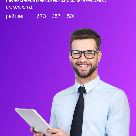
телевидения и высокую скорость домашнего
интернета.
рейтинг
1673
257
501