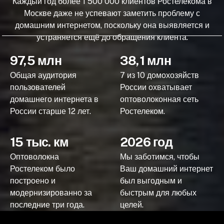
Каждый год более 1 500 000 клиентов Ростелекома в
Москве даже не успевают заметить проблему с
домашним интернетом, поскольку она выявляется и
устраняется ещё до обращения клиента.
97,5 млн
38,1 млн
Общая аудитория
7 из 10 домохозяйств
пользователей
России охватывает
домашнего интернета в
оптоволоконная сеть
России старше 12 лет.
Ростелеком.
15 тыс. км
2026 год
Оптоволокна
Мы заботимся, чтобы
Ростелеком было
Ваш домашний интернет
построено и
был выгодным и
модернизированно за
быстрым для любых
последние три года.
целей.