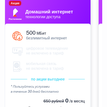
Акция
П
Домашний интернет
технологии доступа
500
МБит
безлимитный интернет
цифровое телевидение
не включено в тариф
мобильная связь
не включена в тариф
по акции выгоднее
* Пользуйтесь услугами
*
в течение 30 дней бесплатно
в
0
650 рублей
/в месяц