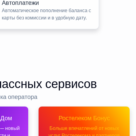
Автоплатежи
Автоматическое пополнение баланса с
карты без комиссии и в удобную дату.
лассных сервисов
нка оператора
 Дом
Ростелеком Бонус
 — новый
Больше впечатлений от новых
сти и
услуг Ростелекома и партнеров