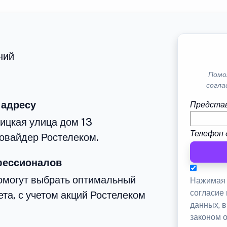
ний
Помо
согла
 адресу
Представ
ицкая улица дом 13
Телефон 
овайдер Ростелеком.
фессионалов
омогут выбрать оптимальный
Нажимая 
согласие
та, с учетом акций Ростелеком
данных, 
законом 