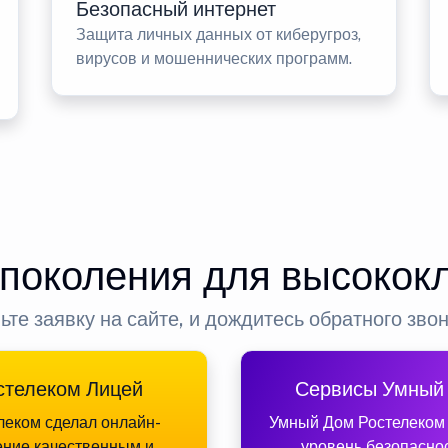
Безопасный интернет
Защита личных данных от киберугроз,
вирусов и мошеннических программ.
 поколения для высокок
ьте заявку на сайте, и дождитесь обратного зво
стелеком Лицей
Сервисы Умный
леком сделал онлайн-
Умный Дом Ростелеком
ение качественным и
уровень безопасно