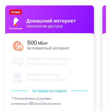
Акция
П
Домашний интернет
технологии доступа
500
МБит
безлимитный интернет
цифровое телевидение
не включено в тариф
мобильная связь
не включена в тариф
по акции выгоднее
* Пользуйтесь услугами
*
в течение 30 дней бесплатно
в