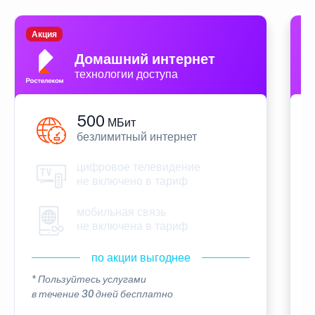
Акция
П
Домашний интернет
технологии доступа
500
МБит
безлимитный интернет
цифровое телевидение
не включено в тариф
мобильная связь
не включена в тариф
по акции выгоднее
* Пользуйтесь услугами
*
в течение 30 дней бесплатно
в