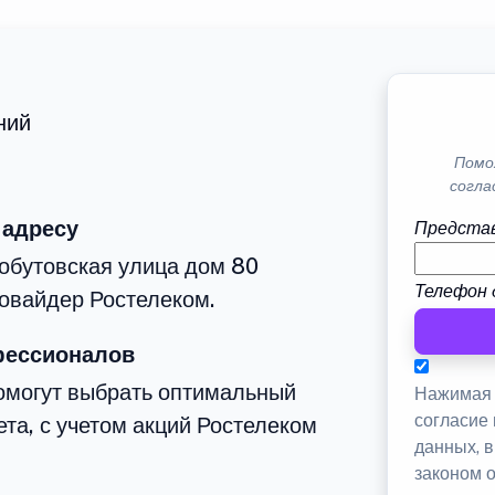
ний
Помо
согла
 адресу
Представ
обутовская улица дом 80
Телефон 
овайдер Ростелеком.
фессионалов
омогут выбрать оптимальный
Нажимая 
согласие
та, с учетом акций Ростелеком
данных, 
законом 