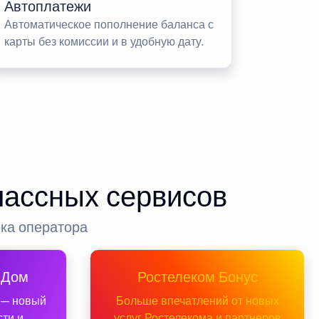
Автоплатежи
Автоматическое пополнение баланса с
карты без комиссии и в удобную дату.
лассных сервисов
нка оператора
 Дом
Ростелеком Бонус
 — новый
Больше впечатлений от новых
сти и
услуг Ростелекома и партнеров