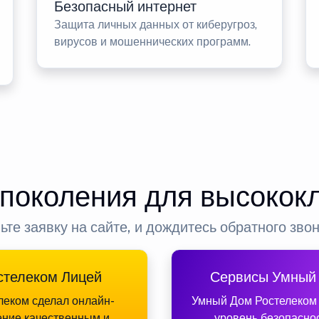
Безопасный интернет
Защита личных данных от киберугроз,
вирусов и мошеннических программ.
 поколения для высокок
ьте заявку на сайте, и дождитесь обратного зво
стелеком Лицей
Сервисы Умный
леком сделал онлайн-
Умный Дом Ростелеком
ение качественным и
уровень безопасно