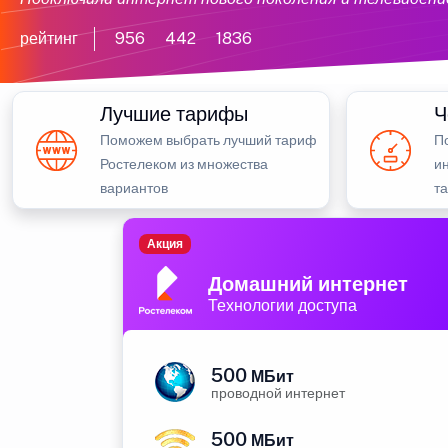
рейтинг
956
442
1836
Лучшие тарифы
Ч
Поможем выбрать лучший тариф
П
Ростелеком из множества
и
вариантов
та
Акция
Домашний интернет
Технологии доступа
500
МБит
проводной интернет
500
МБит