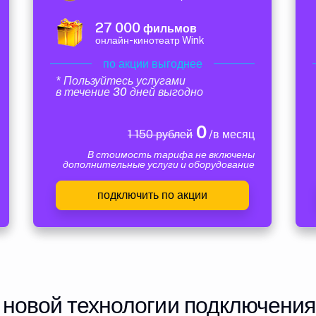
27 000
фильмов
онлайн-кинотеатр Wink
по акции выгоднее
* Пользуйтесь услугами
в течение 30 дней выгодно
0
1 150 рублей
/в месяц
В стоимость тарифа не включены
дополнительные услуги и оборудование
подключить по акции
 новой технологии подключения