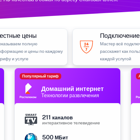
естные цены
Подключение
оказываем полную
Мастер всё подклю
нформацию и цены по каждому
расскажет как поль
рифу и услуге
каждой услугой
Популярный тариф
Домашний интернет
Технологии развлечения
211
каналов
интерактивное телевидение
500
МБит