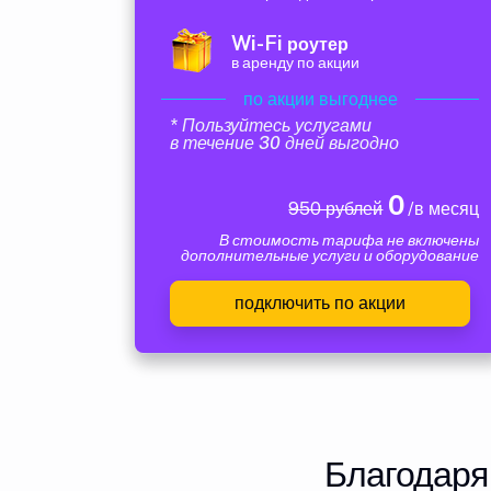
Wi-Fi
роутер
в аренду по акции
по акции выгоднее
* Пользуйтесь услугами
в течение 30 дней выгодно
0
950 рублей
/в месяц
В стоимость тарифа не включены
дополнительные услуги и оборудование
подключить по акции
Благодаря