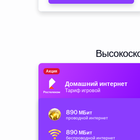
Высокоско
Акция
Домашний интернет
Тариф игровой
890
МБит
проводной интернет
890
МБит
беспроводной интернет