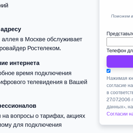
ний
Поможем в
 адресу
Представьт
 аллея в Москве обслуживает
ровайдер Ростелеком.
Телефон дл
ие интернета
добное время подключения
Нажимая кн
цифрового телевидения в Вашей
согласие н
в соответс
27.07.2006
фессионалов
данных», на
Согласии н
 на вопросы о тарифах, акциях
мому для подключения