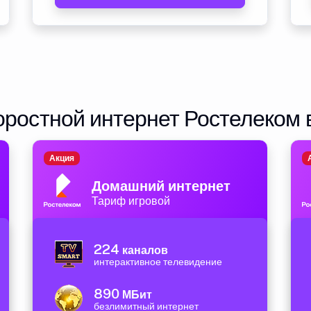
ростной интернет Ростелеком 
Акция
Домашний интернет
Тариф игровой
224
каналов
интерактивное телевидение
890
МБит
безлимитный интернет