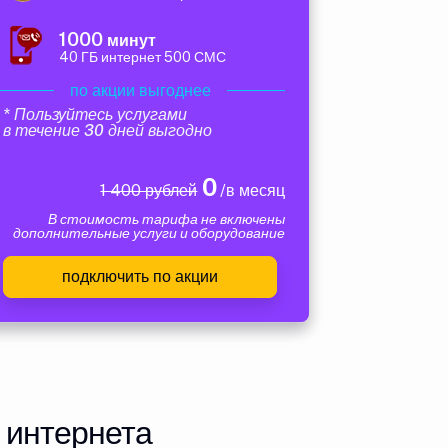
1000
минут
40 ГБ интернет 500 СМС
по акции выгоднее
* Пользуйтесь услугами
в течение 30 дней выгодно
0
1 400 рублей
/в месяц
В стоимость тарифа не включены
дополнительные услуги и оборудование
подключить по акции
 интернета