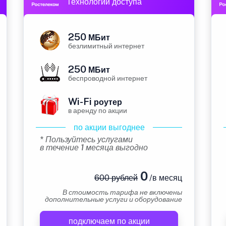
Технологии доступа
250
МБит
безлимитный интернет
250
МБит
беспроводной интернет
Wi-Fi
роутер
в аренду по акции
по акции выгоднее
* Пользуйтесь услугами
в течение 1 месяца выгодно
0
600 рублей
/в месяц
В стоимость тарифа не включены
дополнительные услуги и оборудование
подключаем по акции