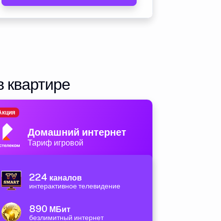
в квартире
Акция
Домашний интернет
Тариф игровой
224
каналов
интерактивное телевидение
890
МБит
безлимитный интернет