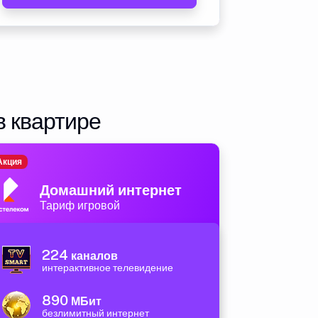
в квартире
Акция
Домашний интернет
Тариф игровой
224
каналов
интерактивное телевидение
890
МБит
безлимитный интернет