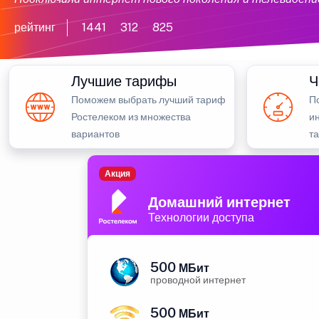
рейтинг
1441
312
825
Лучшие тарифы
Ч
Поможем выбрать лучший тариф
П
Ростелеком из множества
и
вариантов
та
Акция
Домашний интернет
Технологии доступа
500
МБит
проводной интернет
500
МБит