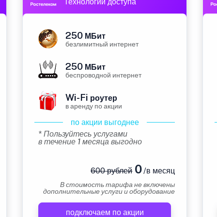
Технологии доступа
250
МБит
безлимитный интернет
250
МБит
беспроводной интернет
Wi-Fi
роутер
в аренду по акции
по акции выгоднее
* Пользуйтесь услугами
в течение 1 месяца выгодно
0
600 рублей
/в месяц
В стоимость тарифа не включены
дополнительные услуги и оборудование
подключаем по акции