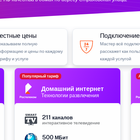
естные цены
Подключение
оказываем полную
Мастер всё подклю
нформацию и цены по каждому
расскажет как поль
рифу и услуге
каждой услугой
Популярный тариф
Домашний интернет
Технологии развлечения
211
каналов
интерактивное телевидение
500
МБит