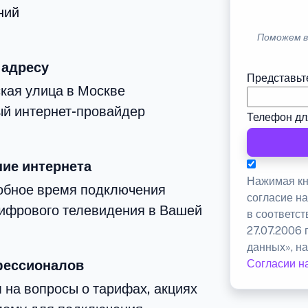
ний
Поможем в
 адресу
Представьт
кая улица в Москве
й интернет-провайдер
Телефон дл
ие интернета
Нажимая кн
добное время подключения
согласие н
цифрового телевидения в Вашей
в соответс
27.07.2006
данных», на
фессионалов
Согласии н
 на вопросы о тарифах, акциях