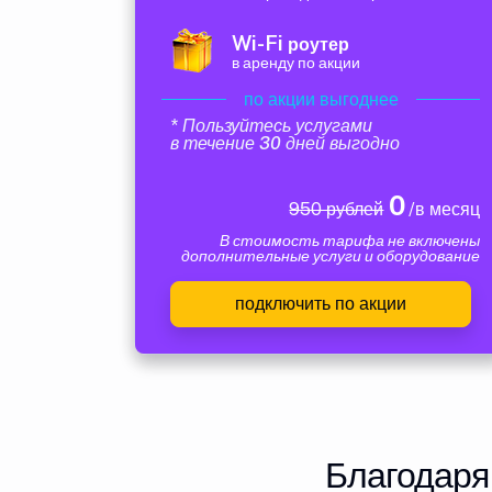
Wi-Fi
роутер
в аренду по акции
по акции выгоднее
* Пользуйтесь услугами
в течение 30 дней выгодно
0
950 рублей
/в месяц
В стоимость тарифа не включены
дополнительные услуги и оборудование
подключить по акции
Благодаря