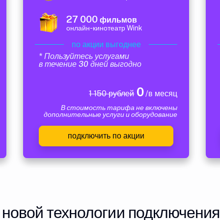
27 000
фильмов
онлайн-кинотеатр Wink
по акции выгоднее
* Пользуйтесь услугами
в течение 30 дней выгодно
0
1 150 рублей
/в месяц
В стоимость тарифа не включены
дополнительные услуги и оборудование
подключить по акции
 новой технологии подключения