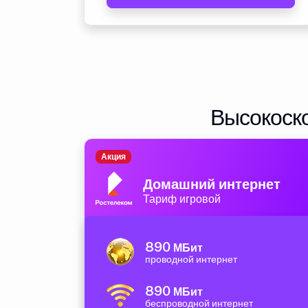
Высокоско
Акция
Домашний интернет
Тариф игровой
890
МБит
проводной интернет
890
МБит
беспроводной интернет