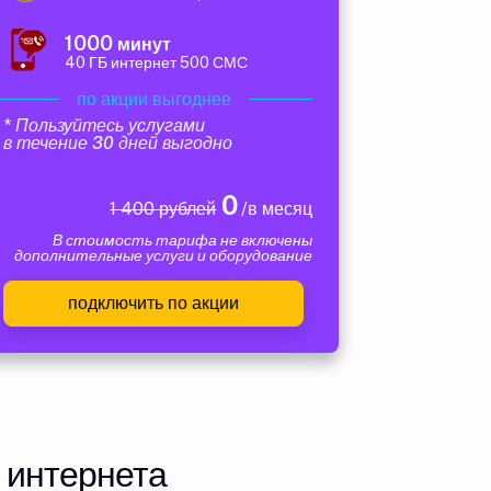
1000
минут
40 ГБ интернет 500 СМС
по акции выгоднее
* Пользуйтесь услугами
в течение 30 дней выгодно
0
1 400 рублей
/в месяц
В стоимость тарифа не включены
дополнительные услуги и оборудование
подключить по акции
 интернета