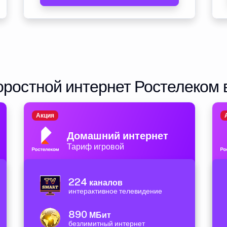
ростной интернет Ростелеком 
Акция
Домашний интернет
Тариф игровой
224
каналов
интерактивное телевидение
890
МБит
безлимитный интернет