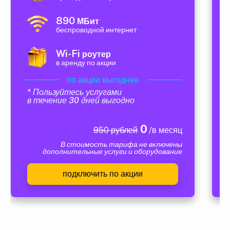
890
МБит
беспроводной интернет
Wi-Fi
роутер
в аренду по акции
по акции выгоднее
* Пользуйтесь услугами
в течение 30 дней выгодно
0
950 рублей
/в месяц
В стоимость тарифа не включены
дополнительные услуги и оборудование
подключить по акции