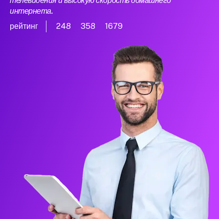
телевидения и высокую скорость домашнего
интернета.
рейтинг
248
358
1679