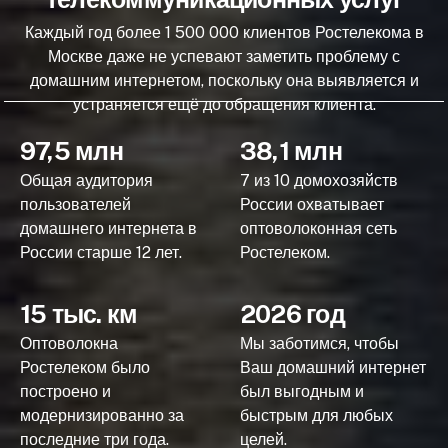
Каждый год более 1 500 000 клиентов Ростелекома в
Москве даже не успевают заметить проблему с
домашним интернетом, поскольку она выявляется и
устраняется ещё до обращения клиента.
97,5 млн
38,1 млн
Общая аудитория
7 из 10 домохозяйств
пользователей
России охватывает
домашнего интернета в
оптоволоконная сеть
России старше 12 лет.
Ростелеком.
15 тыс. км
2026 год
Оптоволокна
Мы заботимся, чтобы
Ростелеком было
Ваш домашний интернет
построено и
был выгодным и
модернизированно за
быстрым для любых
последние три года.
целей.