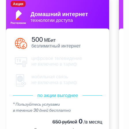
Акция
П
Домашний интернет
технологии доступа
500
МБит
безлимитный интернет
цифровое телевидение
не включено в тариф
мобильная связь
не включена в тариф
по акции выгоднее
* Пользуйтесь услугами
*
в течение 30 дней бесплатно
в
0
650 рублей
/в месяц