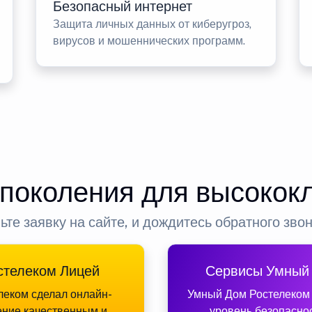
Безопасный интернет
Защита личных данных от киберугроз,
вирусов и мошеннических программ.
 поколения для высокок
ьте заявку на сайте, и дождитесь обратного зво
стелеком Лицей
Сервисы Умный
леком сделал онлайн-
Умный Дом Ростелеком
ение качественным и
уровень безопасно