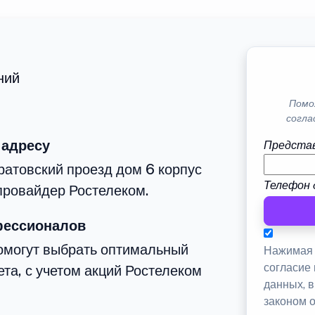
ний
Помо
согла
 адресу
Представ
ратовский проезд дом 6 корпус
Телефон 
провайдер Ростелеком.
фессионалов
омогут выбрать оптимальный
Нажимая 
согласие
та, с учетом акций Ростелеком
данных, 
законом 