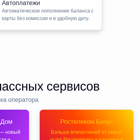
Автоплатежи
Автоматическое пополнение баланса с
карты без комиссии и в удобную дату.
лассных сервисов
нка оператора
 Дом
Ростелеком Бонус
 — новый
Больше впечатлений от новых
сти и
услуг Ростелекома и партнеров