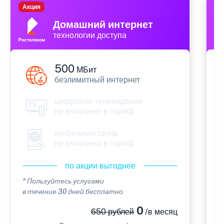
Акция
П
Домашний интернет
технологии доступа
500
МБит
безлимитный интернет
цифровое телевидение
не включено в тариф
мобильная связь
не включена в тариф
по акции выгоднее
* Пользуйтесь услугами
*
в течение 30 дней бесплатно
в
0
650 рублей
/в месяц