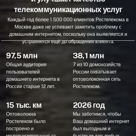
телекоммуникационных услуг
Каждый год более 1 500 000 клиентов Ростелекома в
Москве даже не успевают заметить проблему с
домашним интернетом, поскольку она выявляется и
устраняется ещё до обращения клиента.
97,5 млн
38,1 млн
Общая аудитория
7 из 10 домохозяйств
пользователей
России охватывает
домашнего интернета в
оптоволоконная сеть
России старше 12 лет.
Ростелеком.
15 тыс. км
2026 год
Оптоволокна
Мы заботимся, чтобы
Ростелеком было
Ваш домашний интернет
построено и
был выгодным и
модернизированно за
быстрым для любых