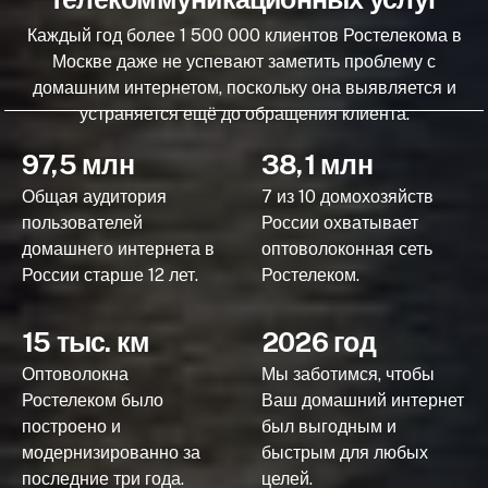
Каждый год более 1 500 000 клиентов Ростелекома в
Москве даже не успевают заметить проблему с
домашним интернетом, поскольку она выявляется и
устраняется ещё до обращения клиента.
97,5 млн
38,1 млн
Общая аудитория
7 из 10 домохозяйств
пользователей
России охватывает
домашнего интернета в
оптоволоконная сеть
России старше 12 лет.
Ростелеком.
15 тыс. км
2026 год
Оптоволокна
Мы заботимся, чтобы
Ростелеком было
Ваш домашний интернет
построено и
был выгодным и
модернизированно за
быстрым для любых
последние три года.
целей.