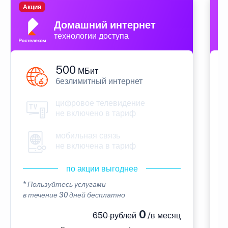
Акция
П
Домашний интернет
технологии доступа
500
МБит
безлимитный интернет
цифровое телевидение
не включено в тариф
мобильная связь
не включена в тариф
по акции выгоднее
* Пользуйтесь услугами
*
в течение 30 дней бесплатно
в
0
650 рублей
/в месяц