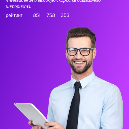
телевидения и высокую скорость домашнего
интернета.
рейтинг
851
758
353